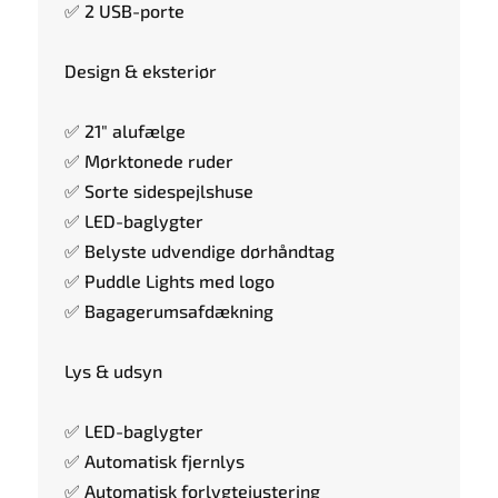
✅ 2 USB-porte
Design & eksteriør
✅ 21" alufælge
✅ Mørktonede ruder
✅ Sorte sidespejlshuse
✅ LED-baglygter
✅ Belyste udvendige dørhåndtag
✅ Puddle Lights med logo
✅ Bagagerumsafdækning
Lys & udsyn
✅ LED-baglygter
✅ Automatisk fjernlys
✅ Automatisk forlygtejustering