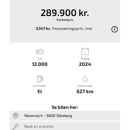
289.900 kr.
Kontantpris
3.147 kr.
Finansieringspris /md.
Km
Årgang
12.000
2024
Drivmiddel
Rækkevidde
El
627 km
Se bilen her:
Navervej 4
8600 Silkeborg
Book en prøvetur