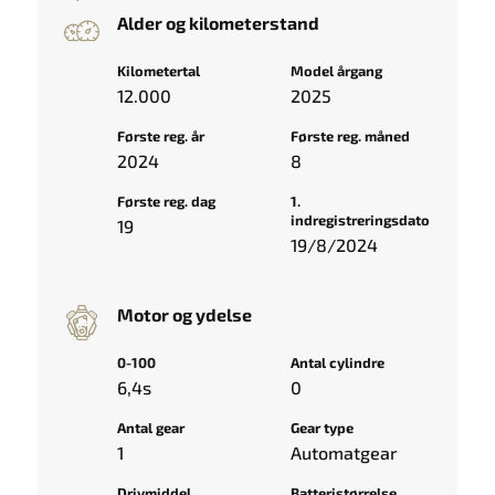
Alder og kilometerstand
Kilometertal
Model årgang
12.000
2025
Første reg. år
Første reg. måned
2024
8
Første reg. dag
1.
indregistreringsdato
19
19/8/2024
Motor og ydelse
0-100
Antal cylindre
6,4s
0
Antal gear
Gear type
1
Automatgear
Drivmiddel
Batteristørrelse