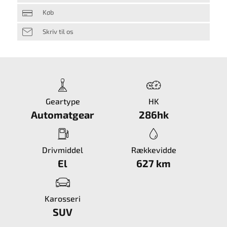
Køb
Skriv til os
Geartype
HK
Automatgear
286hk
Drivmiddel
Rækkevidde
El
627 km
Karosseri
SUV