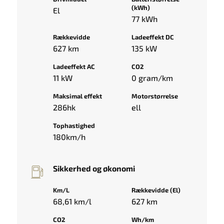
(kWh)
El
77 kWh
Rækkevidde
Ladeeffekt DC
627 km
135 kW
Ladeeffekt AC
CO2
11 kW
0 gram/km
Maksimal effekt
Motorstørrelse
286hk
ell
Tophastighed
180km/h
Sikkerhed og økonomi
Km/L
Rækkevidde (El)
68,61 km/l
627 km
CO2
Wh/km