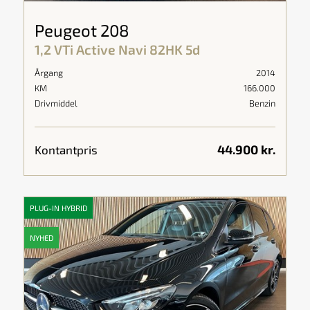
Peugeot 208
1,2 VTi Active Navi 82HK 5d
Årgang
2014
KM
166.000
Drivmiddel
Benzin
44.900 kr.
Kontantpris
PLUG-IN HYBRID
NYHED