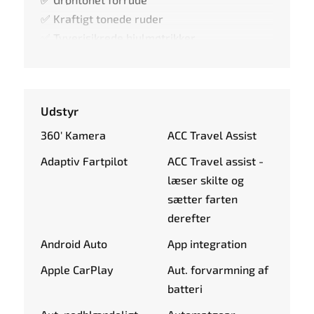
✅ Kraftigt tonede ruder
✅ Tyverisikrede hjulmøtrikker
Udstyr
360' Kamera
ACC Travel Assist
Adaptiv Fartpilot
ACC Travel assist -
læser skilte og
sætter farten
derefter
Android Auto
App integration
Apple CarPlay
Aut. forvarmning af
batteri