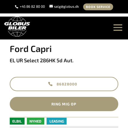
+45 86 82 80 00
salg@globus.dk
BOOK SERVICE
<
Tilbage til søgeresultat
Ford Capri
EL UR Select 286HK 5d Aut.
86828000
RING MIG OP
ELBIL
NYHED
LEASING