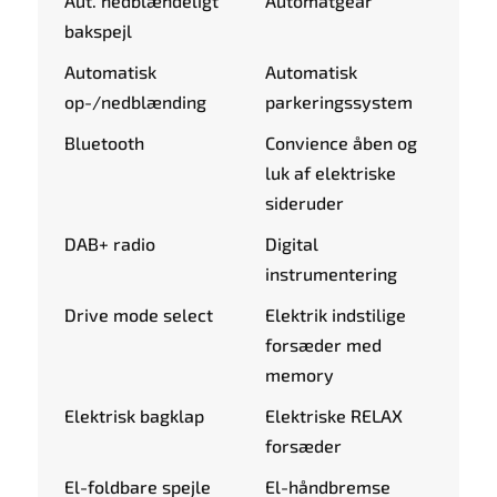
Aut. nedblændeligt
Automatgear
bakspejl
Automatisk
Automatisk
op-/nedblænding
parkeringssystem
Bluetooth
Convience åben og
luk af elektriske
sideruder
DAB+ radio
Digital
instrumentering
Drive mode select
Elektrik indstilige
forsæder med
memory
Elektrisk bagklap
Elektriske RELAX
forsæder
El-foldbare spejle
El-håndbremse