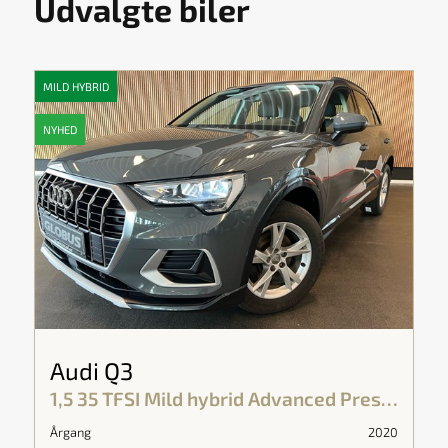
Udvalgte biler
MILD HYBRID
NYHED
Audi Q3
1,5 35 TFSI Mild hybrid Advanced Prestige S Tronic 150HK 5d 7g Aut.
Årgang
2020