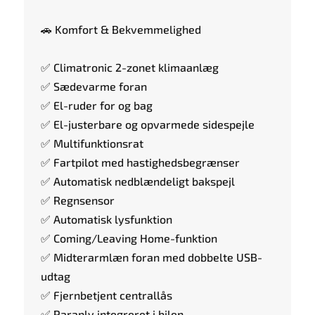
🚗 Komfort & Bekvemmelighed
✅ Climatronic 2-zonet klimaanlæg
✅ Sædevarme foran
✅ El-ruder for og bag
✅ El-justerbare og opvarmede sidespejle
✅ Multifunktionsrat
✅ Fartpilot med hastighedsbegrænser
✅ Automatisk nedblændeligt bakspejl
✅ Regnsensor
✅ Automatisk lysfunktion
✅ Coming/Leaving Home-funktion
✅ Midterarmlæn foran med dobbelte USB-
udtag
✅ Fjernbetjent centrallås
✅ Paraply integreret i bilen