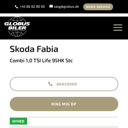
+45 86 82 80 00
salg@globus.dk
BOOK SERVICE
<
Tilbage til søgeresultat
Skoda Fabia
Combi 1,0 TSI Life 95HK Stc
86828000
RING MIG OP
NYHED