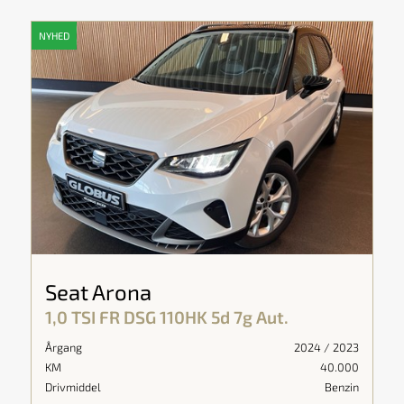
NYHED
Seat Arona
1,0 TSI FR DSG 110HK 5d 7g Aut.
Årgang
2024 / 2023
KM
40.000
Drivmiddel
Benzin