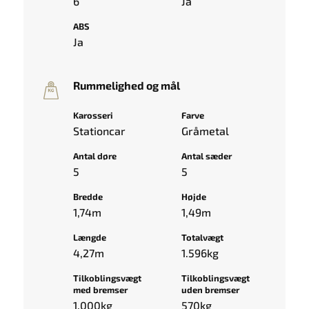
6
Ja
ABS
Ja
Rummelighed og mål
Karosseri
Farve
Stationcar
Gråmetal
Antal døre
Antal sæder
5
5
Bredde
Højde
1,74m
1,49m
Længde
Totalvægt
4,27m
1.596kg
Tilkoblingsvægt
Tilkoblingsvægt
med bremser
uden bremser
1.000kg
570kg