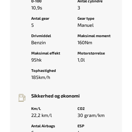
0-100
Antal cylindre
10,9s
3
Antal gear
Gear type
5
Manuel
Drivmiddel
Maksimal moment
Benzin
160Nm
Maksimal effekt
Motorstørrelse
95hk
1,0l
Tophastighed
185km/h
Sikkerhed og økonomi
Km/L
CO2
22,2 km/l
30 gram/km
Antal Airbags
ESP