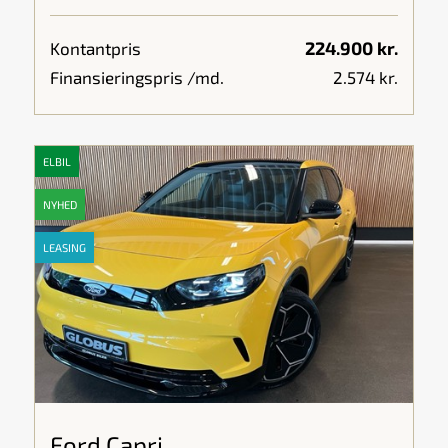
224.900 kr.
Kontantpris
Finansieringspris /md.
2.574 kr.
ELBIL
NYHED
LEASING
Ford Capri