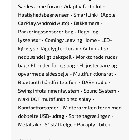
Sædevarme foran • Adaptiv fartpilot •
Hastighedsbegrænser • SmartLink+ (Apple
CarPlay/Android Auto) • Bakkamera •
Parkeringssensorer bag • Regn- og
lyssensor • Coming/Leaving Home • LED-
kørelys • Tågelygter foran • Automatisk
nedblændeligt bakspejl • Mørktonede ruder
bag • El-ruder for og bag • El-justerbare og
opvarmede sidespejle • Multifunktionsrat •
Bluetooth håndfri telefoni • DAB+ radio •
Swing infotainmentsystem • Sound System •
Maxi DOT multifunktionsdisplay •
Komfortforsæder • Midterarmlæn foran med
dobbelte USB-udtag • Sorte tagrælinger •
Metallak • 15" stålfælge • Paraply i bilen.