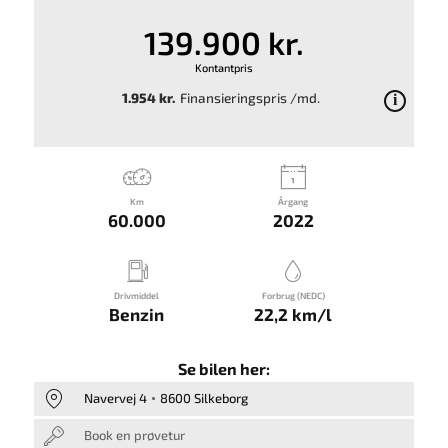
139.900 kr.
Kontantpris
1.954 kr.
Finansieringspris /md.
Km
Årgang
60.000
2022
Drivmiddel
Forbrug (NEDC)
Benzin
22,2 km/l
Se bilen her:
Navervej 4
8600 Silkeborg
Book en prøvetur