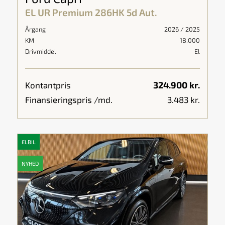
EL UR Premium 286HK 5d Aut.
Årgang
2026 / 2025
KM
18.000
Drivmiddel
El
324.900 kr.
Kontantpris
Finansieringspris /md.
3.483 kr.
ELBIL
NYHED