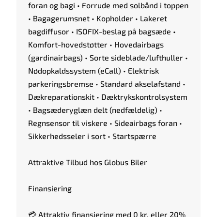
foran og bagi • Forrude med solbånd i toppen
• Bagagerumsnet • Kopholder • Lakeret
bagdiffusor • ISOFIX-beslag på bagsæde •
Komfort-hovedstøtter • Hovedairbags
(gardinairbags) • Sorte sideblade/lufthuller •
Nødopkaldssystem (eCall) • Elektrisk
parkeringsbremse • Standard akselafstand •
Dækreparationskit • Dæktrykskontrolsystem
• Bagsæderyglæn delt (nedfældelig) •
Regnsensor til viskere • Sideairbags foran •
Sikkerhedsseler i sort • Startspærre
Attraktive Tilbud hos Globus Biler
Finansiering
💳 Attraktiv finansiering med 0 kr. eller 20%