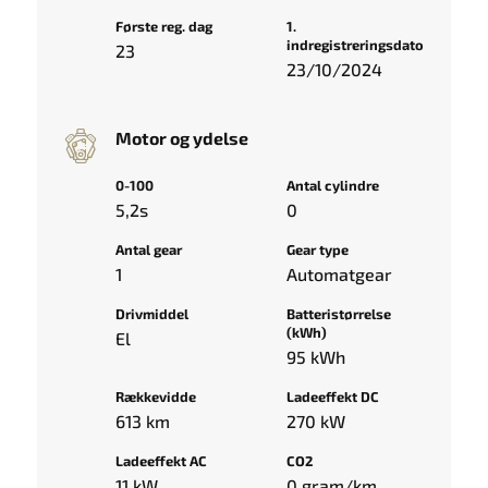
Første reg. dag
1.
indregistreringsdato
23
23/10/2024
Motor og ydelse
0-100
Antal cylindre
5,2s
0
Antal gear
Gear type
1
Automatgear
Drivmiddel
Batteristørrelse
(kWh)
El
95 kWh
Rækkevidde
Ladeeffekt DC
613 km
270 kW
Ladeeffekt AC
CO2
11 kW
0 gram/km