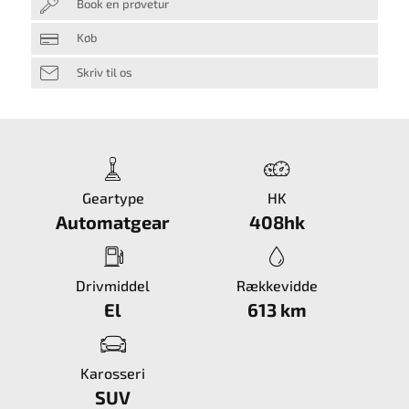
Book en prøvetur
Køb
Skriv til os
Geartype
HK
Automatgear
408hk
Drivmiddel
Rækkevidde
El
613 km
Karosseri
SUV