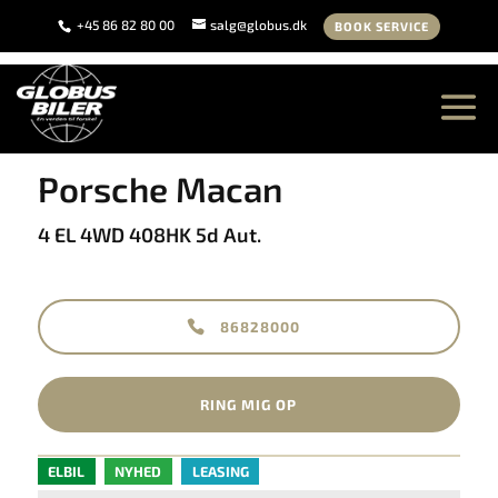
+45 86 82 80 00
salg@globus.dk
BOOK SERVICE
<
Tilbage til søgeresultat
Porsche Macan
4 EL 4WD 408HK 5d Aut.
86828000
RING MIG OP
ELBIL
NYHED
LEASING