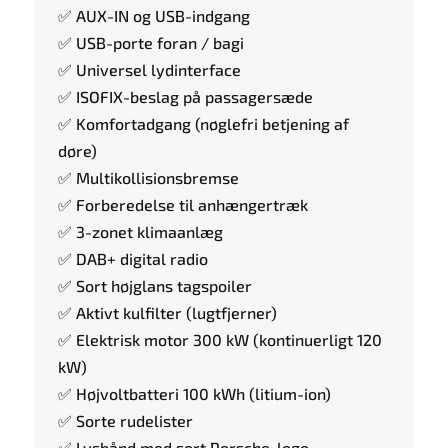
✅ AUX-IN og USB-indgang
✅ USB-porte foran / bagi
✅ Universel lydinterface
✅ ISOFIX-beslag på passagersæde
✅ Komfortadgang (nøglefri betjening af
døre)
✅ Multikollisionsbremse
✅ Forberedelse til anhængertræk
✅ 3-zonet klimaanlæg
✅ DAB+ digital radio
✅ Sort højglans tagspoiler
✅ Aktivt kulfilter (lugtfjerner)
✅ Elektrisk motor 300 kW (kontinuerligt 120
kW)
✅ Højvoltbatteri 100 kWh (litium-ion)
✅ Sorte rudelister
✅ Lysbånd med sort Porsche-logo