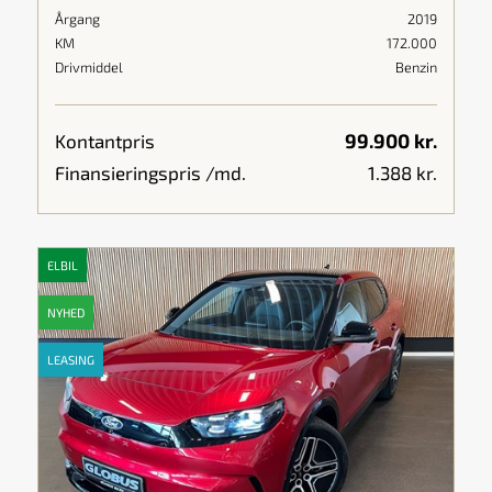
Årgang
2019
KM
172.000
Drivmiddel
Benzin
99.900 kr.
Kontantpris
Finansieringspris /md.
1.388 kr.
ELBIL
NYHED
LEASING