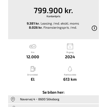
799.900 kr.
Kontantpris
9.381 kr.
Leasing /md. ekskl. moms
8.026 kr.
Finansieringspris /md.
Km
Årgang
12.000
2024
Drivmiddel
Rækkevidde
El
613 km
Se bilen her:
Navervej 4
8600 Silkeborg