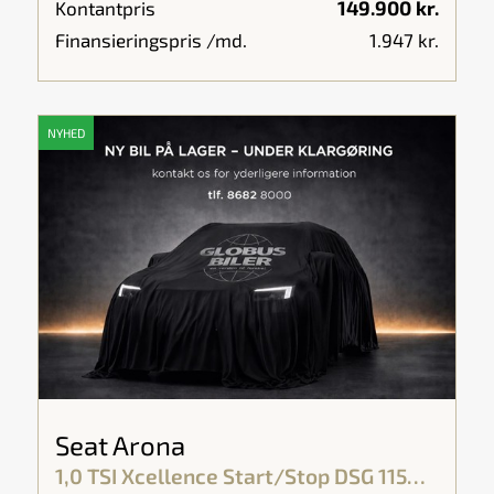
149.900 kr.
Kontantpris
Finansieringspris /md.
1.947 kr.
NYHED
Seat Arona
1,0 TSI Xcellence Start/Stop DSG 115HK 5d 7g Aut.