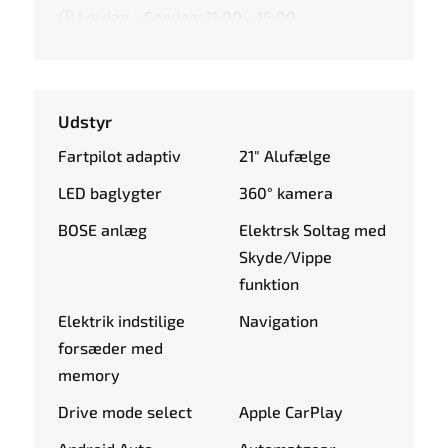
🕒 Lørdag - Søndag: 11:00 - 16:00
Udstyr
Fartpilot adaptiv
21" Alufælge
LED baglygter
360° kamera
BOSE anlæg
Elektrsk Soltag med
Skyde/Vippe
funktion
Elektrik indstilige
Navigation
forsæder med
memory
Drive mode select
Apple CarPlay