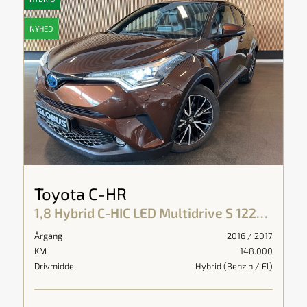
NYHED
Toyota C-HR
1,8 Hybrid C-HIC LED Multidrive S 122HK 5d Aut.
Årgang
2016 / 2017
KM
148.000
Drivmiddel
Hybrid (Benzin / El)