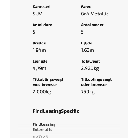
Karosseri
Farve
SUV
Grå Metallic
Antal døre
Antal sæder
5
5
Bredde
Højde
1,94m
1,63m
Længde
Totalvægt
4,79m
2.920kg
Tilkoblingsvægt
Tilkoblingsvægt
med bremser
uden bremser
2.000kg
750kg
FindLeasingSpecific
FindLeasing
External Id
ny7rz5