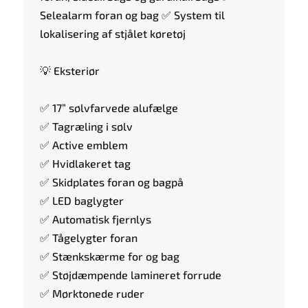
Selealarm foran og bag ✅ System til
lokalisering af stjålet køretøj
💡 Eksteriør
✅ 17” sølvfarvede alufælge
✅ Tagræling i sølv
✅ Active emblem
✅ Hvidlakeret tag
✅ Skidplates foran og bagpå
✅ LED baglygter
✅ Automatisk fjernlys
✅ Tågelygter foran
✅ Stænkskærme for og bag
✅ Støjdæmpende lamineret forrude
✅ Mørktonede ruder