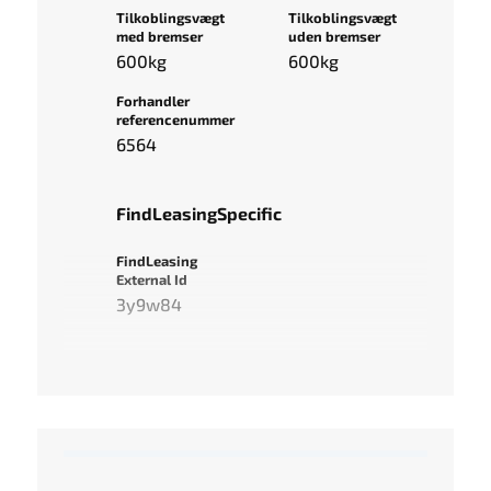
Tilkoblingsvægt
Tilkoblingsvægt
med bremser
uden bremser
600kg
600kg
Forhandler
referencenummer
6564
FindLeasingSpecific
FindLeasing
External Id
3y9w84