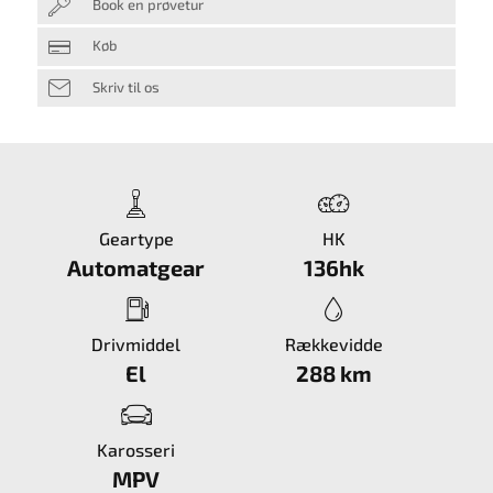
Book en prøvetur
Køb
Skriv til os
Geartype
HK
Automatgear
136hk
Drivmiddel
Rækkevidde
El
288 km
Karosseri
MPV