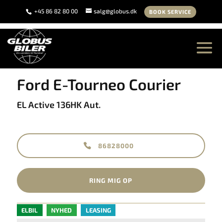
+45 86 82 80 00
salg@globus.dk
BOOK SERVICE
<
Tilbage til søgeresultat
Ford E-Tourneo Courier
EL Active 136HK Aut.
86828000
RING MIG OP
ELBIL
NYHED
LEASING