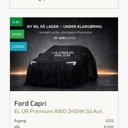
ELBIL
NYHED
LEASING
Ford Capri
EL UR Premium AWD 340HK 5d Aut.
Årgang
2025
KM
6.000