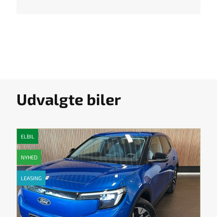
Udvalgte biler
ELBIL
NYHED
LEASING