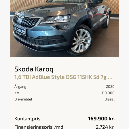
Skoda Karoq
1,6 TDI AdBlue Style DSG 115HK 5d 7g Aut.
Årgang
2020
KM
110.000
Drivmiddel
Diesel
169.900 kr.
Kontantpris
Finansieringspris /md.
2.724 kr.