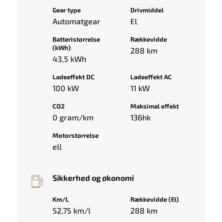
Gear type
Drivmiddel
Automatgear
El
Batteristørrelse
Rækkevidde
(kWh)
288 km
43,5 kWh
Ladeeffekt DC
Ladeeffekt AC
100 kW
11 kW
CO2
Maksimal effekt
0 gram/km
136hk
Motorstørrelse
ell
Sikkerhed og økonomi
Km/L
Rækkevidde (El)
52,75 km/l
288 km