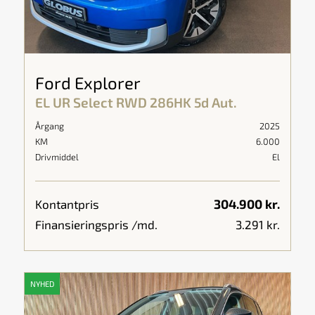
Ford Explorer
EL UR Select RWD 286HK 5d Aut.
Årgang
2025
KM
6.000
Drivmiddel
El
304.900 kr.
Kontantpris
Finansieringspris /md.
3.291 kr.
NYHED