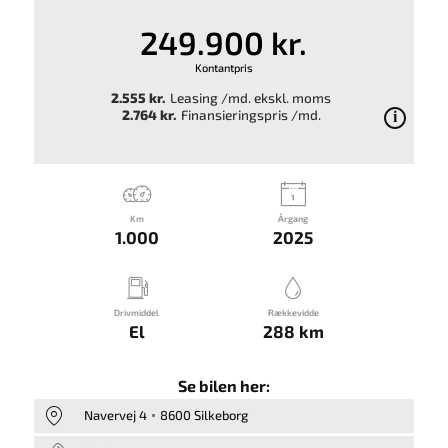
249.900 kr.
Kontantpris
2.555 kr.
Leasing /md. ekskl. moms
2.764 kr.
Finansieringspris /md.
Km
Årgang
1.000
2025
Drivmiddel
Rækkevidde
El
288 km
Se bilen her:
Navervej 4
8600 Silkeborg